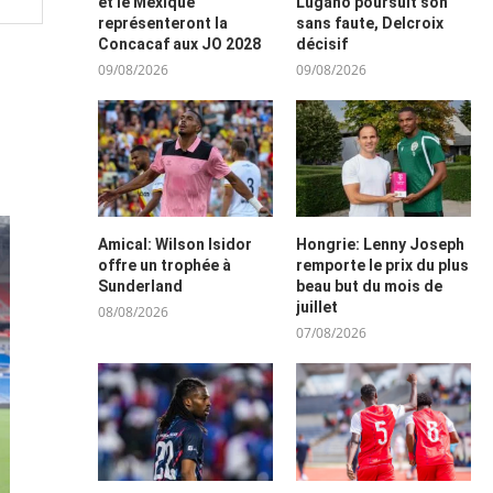
et le Mexique
Lugano poursuit son
représenteront la
sans faute, Delcroix
Concacaf aux JO 2028
décisif
09/08/2026
09/08/2026
Amical: Wilson Isidor
Hongrie: Lenny Joseph
offre un trophée à
remporte le prix du plus
Sunderland
beau but du mois de
juillet
08/08/2026
07/08/2026