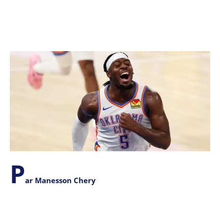
P
ar Manesson Chery