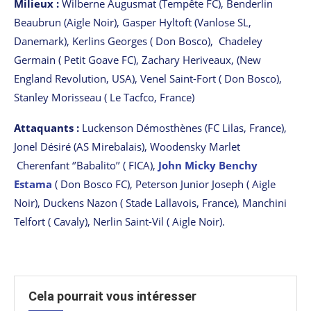
Milieux :
Wilberne Augusmat (Tempête FC), Benderlin
Beaubrun (Aigle Noir), Gasper Hyltoft (Vanlose SL,
Danemark), Kerlins Georges ( Don Bosco), Chadeley
Germain ( Petit Goave FC), Zachary Heriveaux, (New
England Revolution, USA), Venel Saint-Fort ( Don Bosco),
Stanley Morisseau ( Le Tacfco, France)
Attaquants :
Luckenson Démosthènes (FC Lilas, France),
Jonel Désiré (AS Mirebalais), Woodensky Marlet
Cherenfant ‘’Babalito’’ ( FICA),
John Micky Benchy
Estama
( Don Bosco FC), Peterson Junior Joseph ( Aigle
Noir), Duckens Nazon ( Stade Lallavois, France), Manchini
Telfort ( Cavaly), Nerlin Saint-Vil ( Aigle Noir).
Cela pourrait vous intéresser