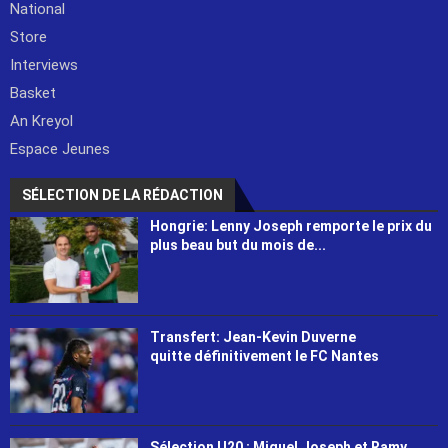
National
Store
Interviews
Basket
An Kreyol
Espace Jeunes
SÉLECTION DE LA RÉDACTION
Hongrie: Lenny Joseph remporte le prix du
plus beau but du mois de...
Transfert: Jean-Kevin Duverne
quitte définitivement le FC Nantes
Sélection U20 : Miguel Joseph et Ramy