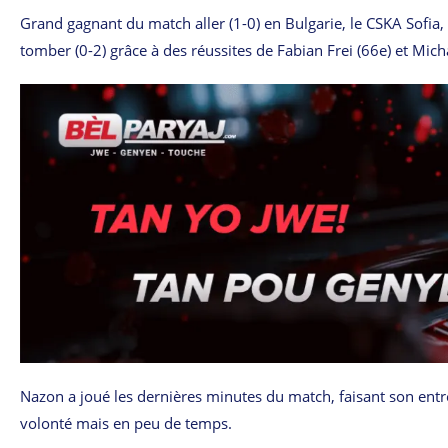
Grand gagnant du match aller (1-0) en Bulgarie, le CSKA Sofia,
tomber (0-2) grâce à des réussites de Fabian Frei (66e) et Mich
Nazon a joué les dernières minutes du match, faisant son entrée
volonté mais en peu de temps.