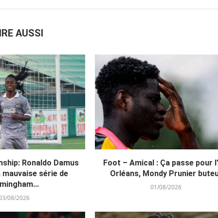
IRE AUSSI
ship: Ronaldo Damus
Foot – Amical : Ça passe pour l
a mauvaise série de
Orléans, Mondy Prunier bute
rmingham...
01/08/2026
03/08/2026