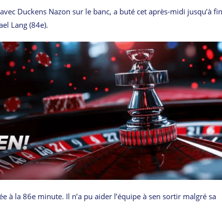
 avec Duckens Nazon sur le banc, a buté cet après-midi jusqu’à fin
ael Lang (84e).
 à la 86e minute. Il n’a pu aider l’équipe à sen sortir malgré sa