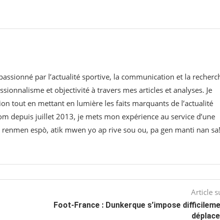
 passionné par l’actualité sportive, la communication et la recherc
ssionnalisme et objectivité à travers mes articles et analyses. Je
on tout en mettant en lumière les faits marquants de l’actualité
om⁠ depuis juillet 2013, je mets mon expérience au service d’une
 w renmen espò, atik mwen yo ap rive sou ou, pa gen manti nan sa
Article s
Foot-France : Dunkerque s’impose difficilem
déplac