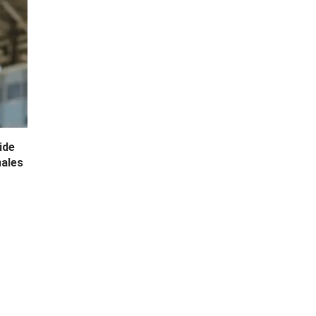
ide
nales