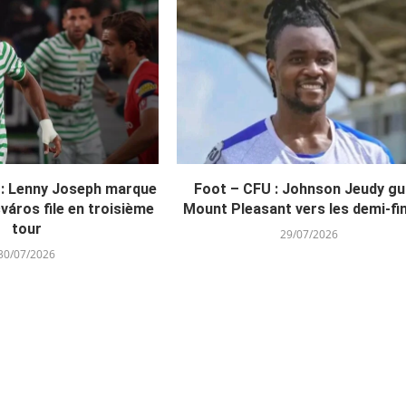
 : Lenny Joseph marque
Foot – CFU : Johnson Jeudy gu
város file en troisième
Mount Pleasant vers les demi-fi
tour
29/07/2026
30/07/2026