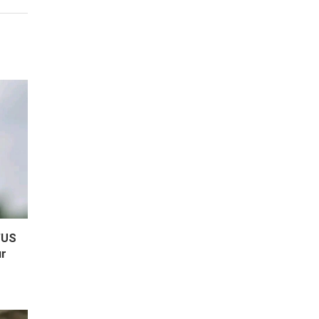
’US
ur