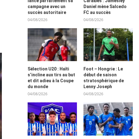
lance parfaitement sa
Caraïbes : Jamesley
campagne avec un
Daniel mène Salcedo
succès autoritaire
FC au succès
04/08/2026
04/08/2026
Sélection U20 : Haïti
Foot – Hongrie : Le
s’incline aux tirs au but
début de saison
et dit adieu à la Coupe
stratosphérique de
du monde
Lenny Joseph
04/08/2026
04/08/2026