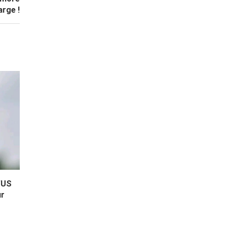
arge !
’US
ur