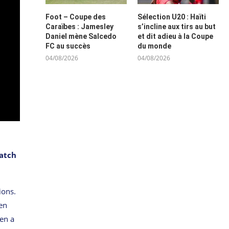
Foot – Coupe des
Sélection U20 : Haïti
Caraïbes : Jamesley
s’incline aux tirs au but
Daniel mène Salcedo
et dit adieu à la Coupe
FC au succès
du monde
04/08/2026
04/08/2026
match
ions.
 en
ien a