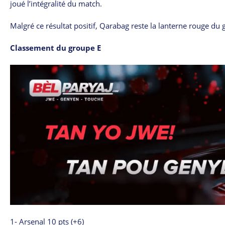
joué l’intégralité du match.
Malgré ce résultat positif, Qarabag reste la lanterne rouge du 
Classement du groupe E
1- Arsenal 10 pts (+6)