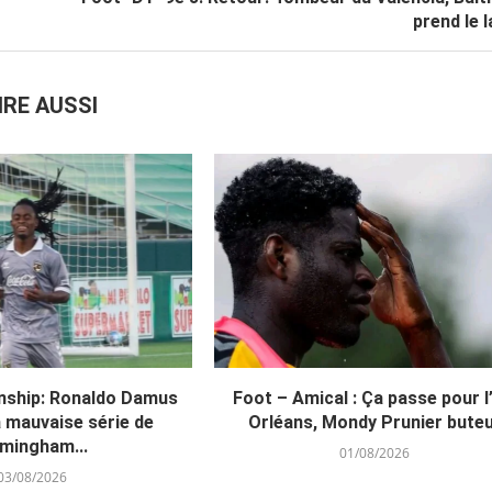
prend le l
IRE AUSSI
ship: Ronaldo Damus
Foot – Amical : Ça passe pour l
a mauvaise série de
Orléans, Mondy Prunier bute
rmingham...
01/08/2026
03/08/2026