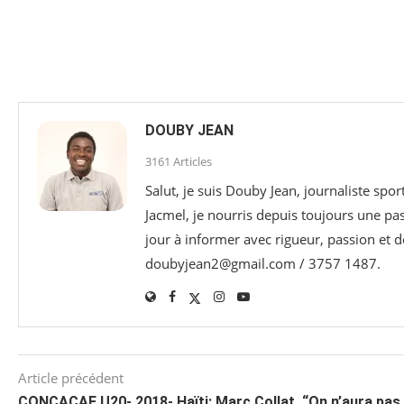
DOUBY JEAN
3161 Articles
Salut, je suis Douby Jean, journaliste sp
Jacmel, je nourris depuis toujours une p
jour à informer avec rigueur, passion et d
doubyjean2@gmail.com / 3757 1487.
Article précédent
CONCACAF U20- 2018- Haïti: Marc Collat, “On n’aura pas