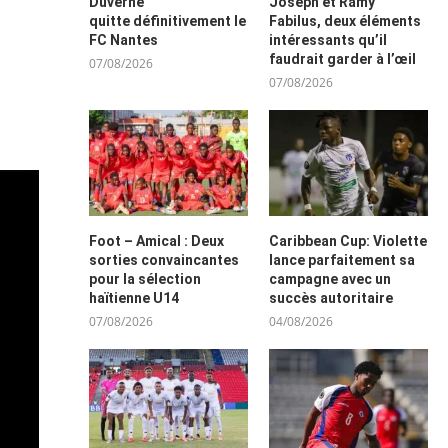
Duverne
Joseph et Ramy
quitte définitivement le
Fabilus, deux éléments
FC Nantes
intéressants qu’il
faudrait garder à l’œil
07/08/2026
07/08/2026
Foot – Amical : Deux
Caribbean Cup: Violette
sorties convaincantes
lance parfaitement sa
pour la sélection
campagne avec un
haïtienne U14
succès autoritaire
07/08/2026
04/08/2026