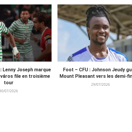
 : Lenny Joseph marque
Foot – CFU : Johnson Jeudy gu
város file en troisième
Mount Pleasant vers les demi-fi
tour
29/07/2026
30/07/2026