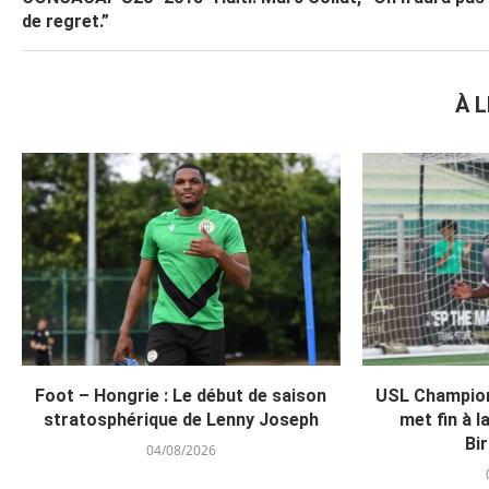
de regret.”
À L
Foot – Hongrie : Le début de saison
USL Champion
stratosphérique de Lenny Joseph
met fin à l
Bi
04/08/2026