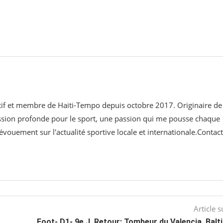
ortif et membre de Haiti-Tempo depuis octobre 2017. Originaire de
assion profonde pour le sport, une passion qui me pousse chaque
évouement sur l'actualité sportive locale et internationale.Contact
Article s
Foot- D1- 9e J. Retour: Tombeur du Valencia, Bal