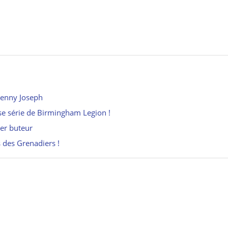
Lenny Joseph
e série de Birmingham Legion !
ier buteur
s des Grenadiers !