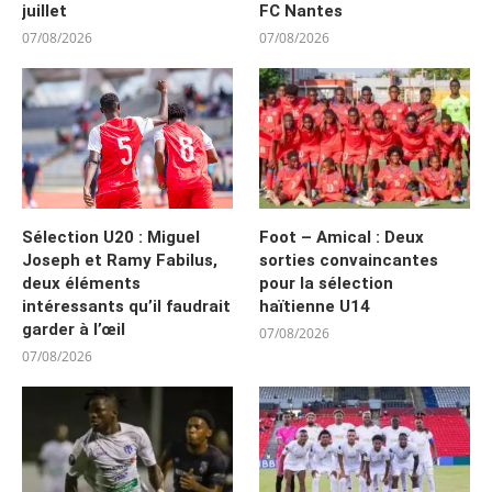
juillet
FC Nantes
07/08/2026
07/08/2026
Sélection U20 : Miguel
Foot – Amical : Deux
Joseph et Ramy Fabilus,
sorties convaincantes
deux éléments
pour la sélection
intéressants qu’il faudrait
haïtienne U14
garder à l’œil
07/08/2026
07/08/2026