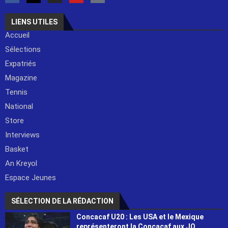
LIENS UTILES
Accueil
Sélections
Expatriés
Magazine
Tennis
National
Store
Interviews
Basket
An Kreyol
Espace Jeunes
SÉLECTION DE LA RÉDACTION
Concacaf U20 : Les USA et le Mexique
représenteront la Concacaf aux JO...