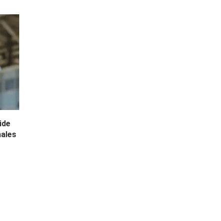
ide
nales