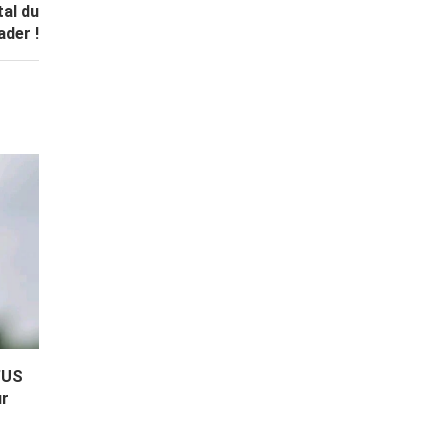
tal du
ader !
’US
ur