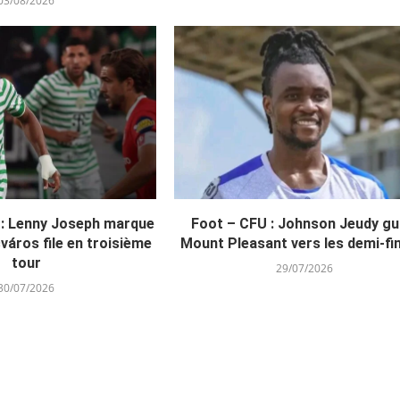
03/08/2026
 : Lenny Joseph marque
Foot – CFU : Johnson Jeudy gu
város file en troisième
Mount Pleasant vers les demi-fi
tour
29/07/2026
30/07/2026