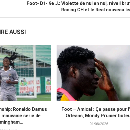
Foot- D1- 9e J.: Violette de nul en nul, réveil bru
Racing CH et le Real nouveau le
IRE AUSSI
ship: Ronaldo Damus
Foot – Amical : Ça passe pour l
a mauvaise série de
Orléans, Mondy Prunier bute
rmingham...
01/08/2026