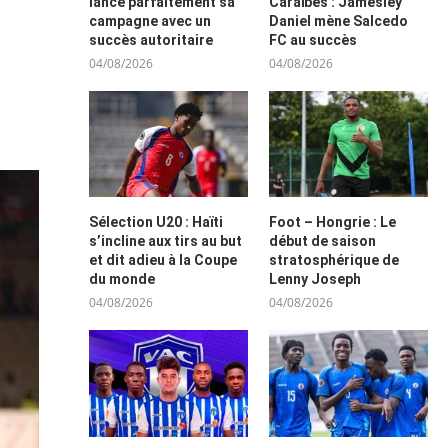
lance parfaitement sa
Caraïbes : Jamesley
campagne avec un
Daniel mène Salcedo
succès autoritaire
FC au succès
04/08/2026
04/08/2026
Sélection U20 : Haïti
Foot – Hongrie : Le
s’incline aux tirs au but
début de saison
et dit adieu à la Coupe
stratosphérique de
du monde
Lenny Joseph
04/08/2026
04/08/2026