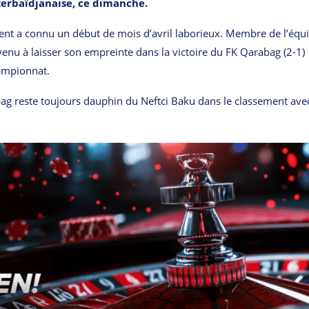
azerbaïdjanaise, ce dimanche.
iment a connu un début de mois d’avril laborieux. Membre de l’équ
venu à laisser son empreinte dans la victoire du FK Qarabag (2-1)
hampionnat.
bag reste toujours dauphin du Neftci Baku dans le classement ave