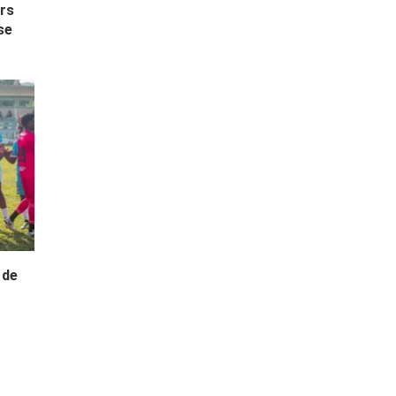
urs
se
 de