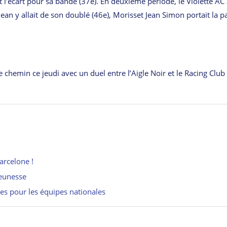
 l’écart pour sa bande (37e). En deuxième période, le Violette AC
an y allait de son doublé (46e), Morisset Jean Simon portait la pa
hemin ce jeudi avec un duel entre l’Aigle Noir et le Racing Club
arcelone !
jeunesse
s pour les équipes nationales