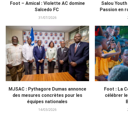
Foot – Amical : Violette AC domine
Salou Youth 
Salcedo FC
Passion en r
31/07/2026
MJSAC : Pythagore Dumas annonce
Foot : La 
des mesures concrètes pour les
célébrer le
équipes nationales
B
14/03/2026