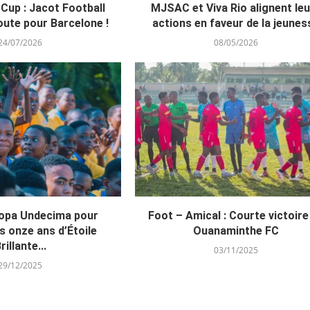
Cup : Jacot Football
MJSAC et Viva Rio alignent le
oute pour Barcelone !
actions en faveur de la jeunes
24/07/2026
08/05/2026
Copa Undecima pour
Foot – Amical : Courte victoire
s onze ans d’Étoile
Ouanaminthe FC
rillante...
03/11/2025
29/12/2025