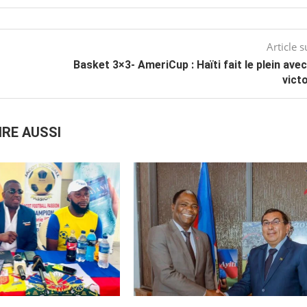
Article s
Basket 3×3- AmeriCup : Haïti fait le plein ave
victo
IRE AUSSI