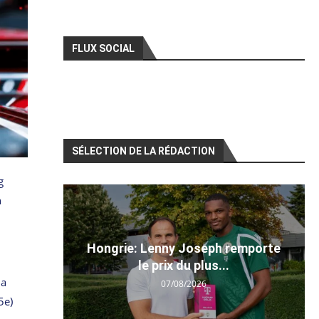
FLUX SOCIAL
SÉLECTION DE LA RÉDACTION
g
n
Hongrie: Lenny Joseph remporte
le prix du plus...
la
07/08/2026
5e)