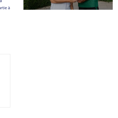
 a
rtie à