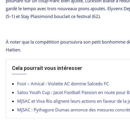
pourtant sur un coup-franc bien ajusté, Luckson Blaise a réduit
gardé le tempo avec trois nouveaux pions ajoutés. Elyvens Deje
(5-1) et Stay Plaisimond bouclait ce festival (62).
À noter que la compétition poursuivra son petit bonhomme de c
Haïtien.
Cela pourrait vous intéresser
Foot – Amical : Violette AC domine Salcedo FC
Salou Youth Cup : Jacot Football Passion en route pour B
MJSAC et Viva Rio alignent leurs actions en faveur de la 
MJSAC : Pythagore Dumas annonce des mesures concrète