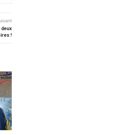
uivant
c deux
ires !