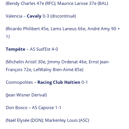
(Bendy Charles 47e (RFC); Maurice Larose 37e (BAL)
Valencia –
Cavaly
0-3 (discontinué)
(Ricardo Philibert 45e, Lems Laneus 66e, André Amy 90 +
1)
Tempête
– AS Sud’Est 4-0
(Michelin Aristil 30e, Jimmy Ordenat 46e, Ernst Jean-
François 72e, LelWalny Bien-Aimé 85e)
Cosmopolites –
Racing Club Haïtien
0-1
(Jean Wisner Derival)
Don Bosco – AS Capoise 1-1
(Naël Elysée (DON); Markenley Louis (ASC)