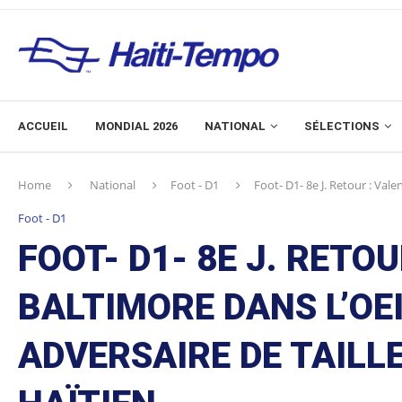
ACCUEIL
MONDIAL 2026
NATIONAL
SÉLECTIONS
Home
National
Foot - D1
Foot- D1- 8e J. Retour : Vale
Foot - D1
FOOT- D1- 8E J. RETOU
BALTIMORE DANS L’OE
ADVERSAIRE DE TAILL