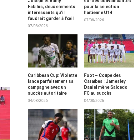
Joseph et Ramy
sorties convaincantes
Fabilus, deux éléments
pour la sélection
intéressants qu’il
haïtienne U14
faudrait garder à l’œil
07/08/2026
07/08/2026
Caribbean Cup: Violette
Foot – Coupe des
lance parfaitement sa
Caraïbes : Jamesley
campagne avec un
Daniel mène Salcedo
succès autoritaire
FC au succès
04/08/2026
04/08/2026