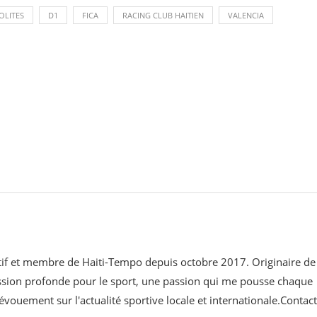
LITES
D1
FICA
RACING CLUB HAITIEN
VALENCIA
ortif et membre de Haiti-Tempo depuis octobre 2017. Originaire de
assion profonde pour le sport, une passion qui me pousse chaque
évouement sur l'actualité sportive locale et internationale.Contact