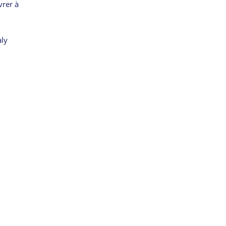
vrer à
aly