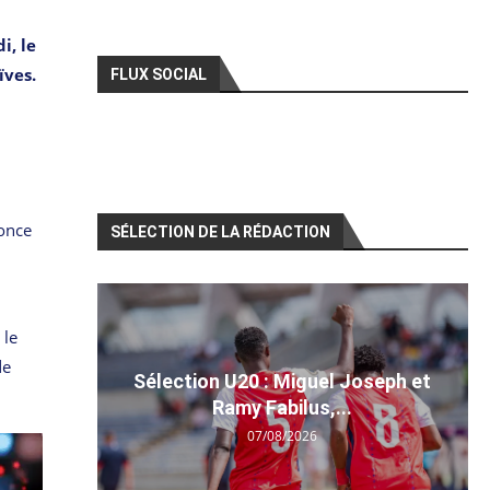
i, le
ïves.
FLUX SOCIAL
nonce
SÉLECTION DE LA RÉDACTION
 le
de
Sélection U20 : Miguel Joseph et
Ramy Fabilus,...
07/08/2026