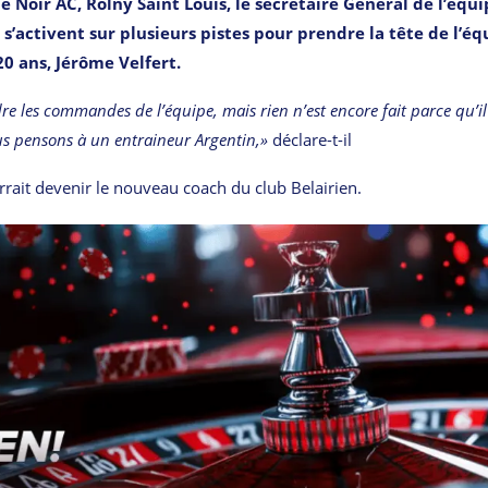
e Noir AC, Rolny Saint Louis, le secrétaire Général de l’équi
s’activent sur plusieurs pistes pour prendre la tête de l’éq
0 ans, Jérôme Velfert.
e les commandes de l’équipe, mais rien n’est encore fait parce qu’il
us pensons à un entraineur Argentin,»
déclare-t-il
urrait devenir le nouveau coach du club Belairien.