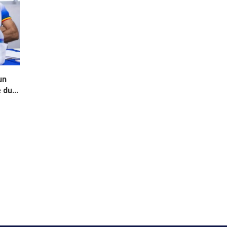
un
du...