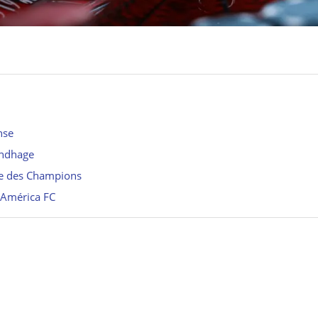
nse
undhage
ue des Champions
l’América FC