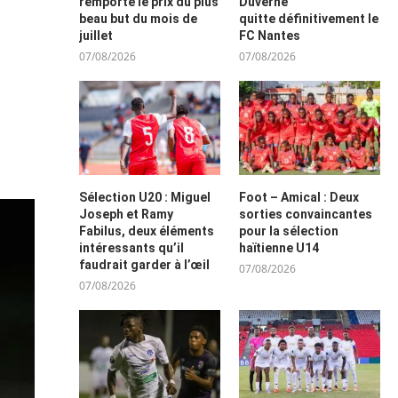
remporte le prix du plus
Duverne
beau but du mois de
quitte définitivement le
juillet
FC Nantes
07/08/2026
07/08/2026
Sélection U20 : Miguel
Foot – Amical : Deux
Joseph et Ramy
sorties convaincantes
Fabilus, deux éléments
pour la sélection
intéressants qu’il
haïtienne U14
faudrait garder à l’œil
07/08/2026
07/08/2026