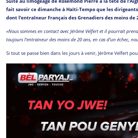
Suite au limogeage de Rosemond Pierre à la tête de l’Aigl
fait savoir ce dimanche à Haïti-Tempo que les dirigeants 
dont l’entraîneur Français des Grenadiers des moins de 2
«Nous sommes en contact avec Jérôme Velfert et il pourrait prendr
toujours l’entraineur des moins de 20 ans, en cas d’un échec, no
Si tout se passe bien dans les jours à venir, Jérôme Velfert po