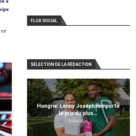
pe a
uipe
FLUX SOCIAL
 est
SÉLECTION DE LA RÉDACTION
Hongrie: Lenny Joseph remporte
le prix du plus...
07/08/2026