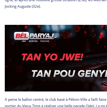
Jocking Auguste (32e).
À peine le ballon centré, le club basé à Pétion-Ville a failli fair
portier du Vieux Tigre à réaliser une belle parade (34e). La mi