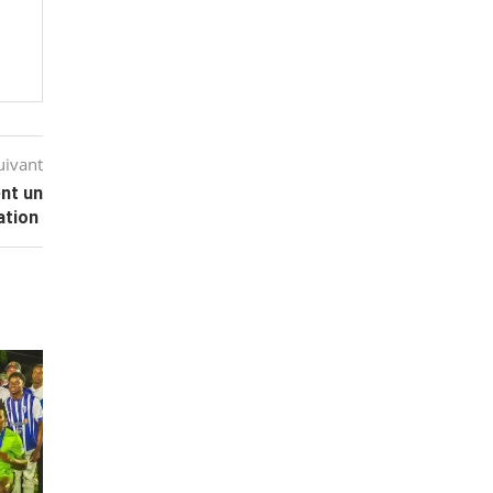
uivant
ent un
ation