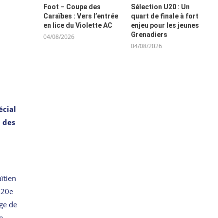
Foot – Coupe des
Sélection U20 : Un
Caraïbes : Vers l’entrée
quart de finale à fort
en lice du Violette AC
enjeu pour les jeunes
Grenadiers
04/08/2026
04/08/2026
écial
0 des
ïtien
 20e
ge de
e