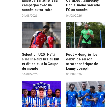
lance parfaitement sa
Caraïbes : Jamesley
campagne avec un
Daniel mène Salcedo
succès autoritaire
FC au succès
04/08/2026
04/08/2026
Sélection U20 : Haïti
Foot – Hongrie : Le
s’incline aux tirs au but
début de saison
et dit adieu à la Coupe
stratosphérique de
du monde
Lenny Joseph
04/08/2026
04/08/2026