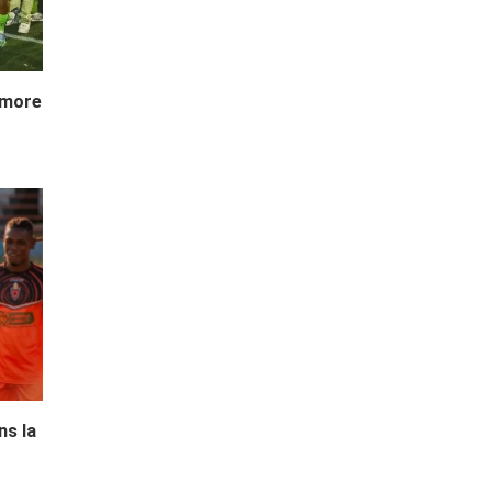
imore
ns la