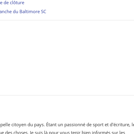
ie de clôture
evanche du Baltimore SC
pelle citoyen du pays. Étant un passionné de sport et d'écriture, l
ue des choses. Je suis là pour vous tenir bien informés sur les