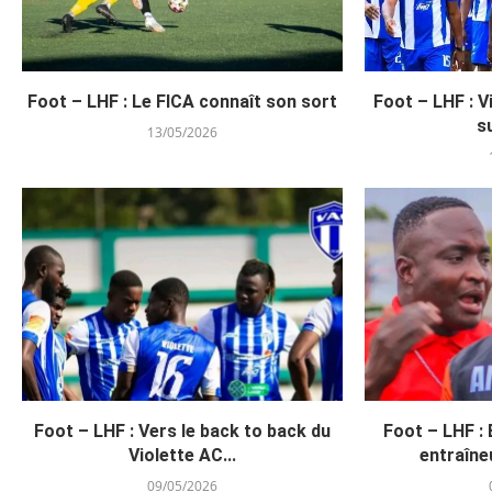
Foot – LHF : Le FICA connaît son sort
Foot – LHF : V
s
13/05/2026
Foot – LHF : Vers le back to back du
Foot – LHF : 
Violette AC...
entraîne
09/05/2026