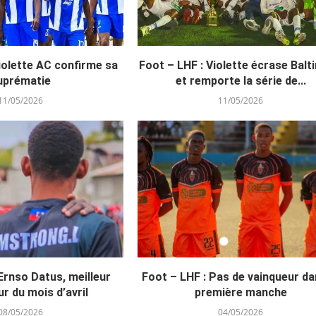
iolette AC confirme sa
Foot – LHF : Violette écrase Balt
uprématie
et remporte la série de...
11/05/2026
11/05/2026
Ernso Datus, meilleur
Foot – LHF : Pas de vainqueur da
ur du mois d’avril
première manche
08/05/2026
04/05/2026