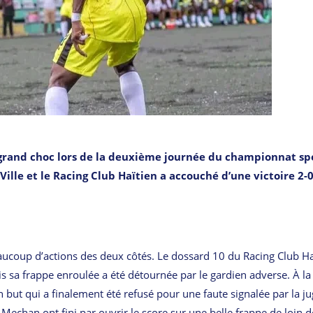
n grand choc lors de la deuxième journée du championnat sp
ille et le Racing Club Haïtien a accouché d’une victoire 2-
eaucoup d’actions des deux côtés. Le dossard 10 du Racing Club Ha
 sa frappe enroulée a été détournée par le gardien adverse. À la
ut qui a finalement été refusé pour une faute signalée par la ju
Mechan ont fini par ouvrir le score sur une belle frappe de loin d