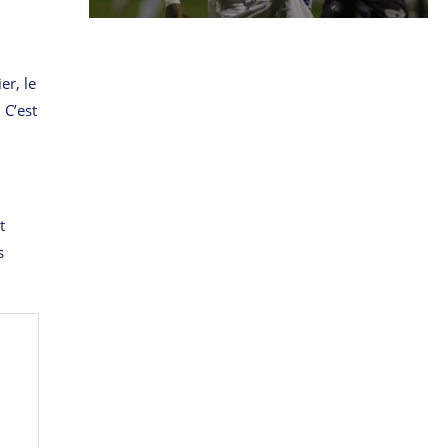
er, le
 C’est
t
s