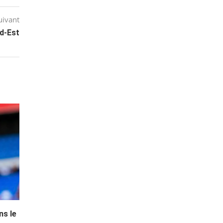
uivant
d-Est
ns le