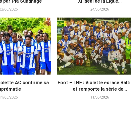
s par Pia Sundhage
XI Idéal de la Ligue...
03/06/2026
24/05/2026
iolette AC confirme sa
Foot – LHF : Violette écrase Balt
uprématie
et remporte la série de...
11/05/2026
11/05/2026