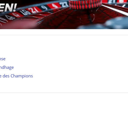
nse
undhage
ue des Champions