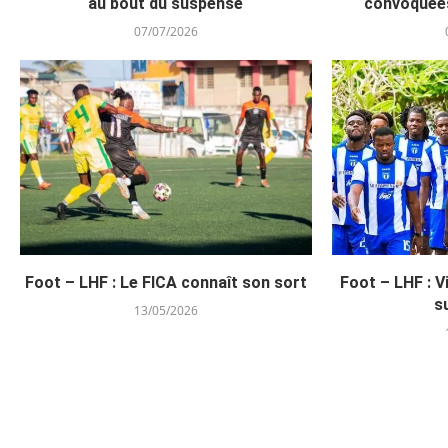
au bout du suspense
convoquée
07/07/2026
Foot – LHF : Le FICA connaît son sort
Foot – LHF : V
s
13/05/2026