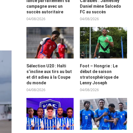
lance parfaitement sa
Caraïbes : Jamesley
campagne avec un
Daniel mène Salcedo
succès autoritaire
FC au succès
04/08/2026
04/08/2026
Sélection U20 : Haïti
Foot – Hongrie : Le
s’incline aux tirs au but
début de saison
et dit adieu à la Coupe
stratosphérique de
du monde
Lenny Joseph
04/08/2026
04/08/2026