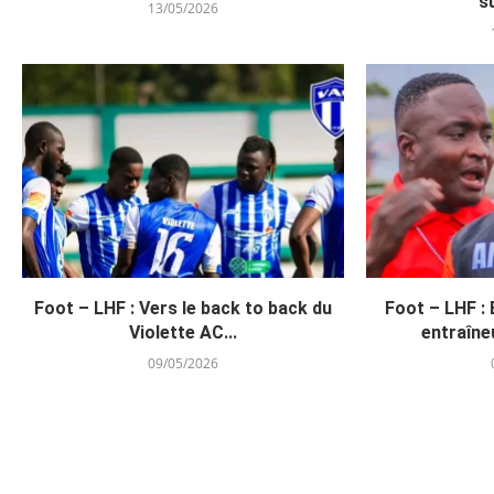
s
13/05/2026
Foot – LHF : Vers le back to back du
Foot – LHF : 
Violette AC...
entraîne
09/05/2026