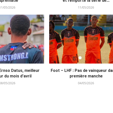
uprématie
et remporte la série de...
11/05/2026
11/05/2026
Ernso Datus, meilleur
Foot – LHF : Pas de vainqueur da
ur du mois d’avril
première manche
08/05/2026
04/05/2026