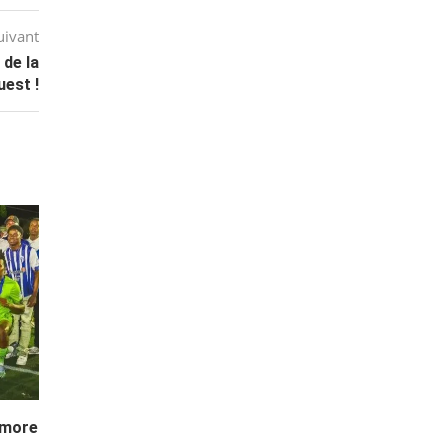
uivant
de la
est !
imore