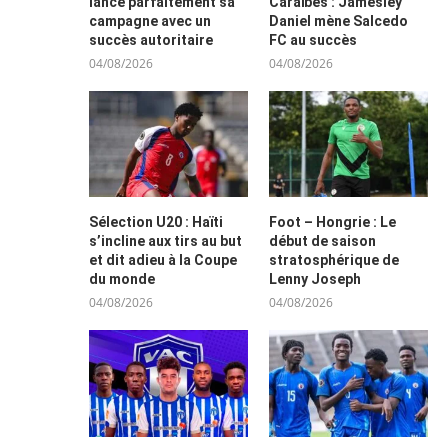
lance parfaitement sa
Caraïbes : Jamesley
campagne avec un
Daniel mène Salcedo
succès autoritaire
FC au succès
04/08/2026
04/08/2026
Sélection U20 : Haïti
Foot – Hongrie : Le
s’incline aux tirs au but
début de saison
et dit adieu à la Coupe
stratosphérique de
du monde
Lenny Joseph
04/08/2026
04/08/2026