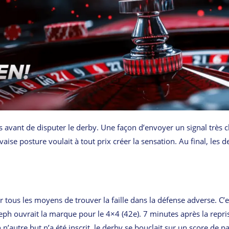
s avant de disputer le derby. Une façon d’envoyer un signal très cl
ise posture voulait à tout prix créer la sensation. Au final, les d
 tous les moyens de trouver la faille dans la défense adverse. C’e
eph ouvrait la marque pour le 4×4 (42e). 7 minutes après la repri
’autre but n’a été inscrit, le derby se bouclait sur un score de pa