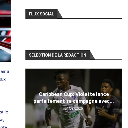
FLUX SOCIAL
SÉLECTION DE LA RÉDACTION
air à
eux
Caribbean Cup: Violette lance
parfaitement sa campagne avec...
04/08/2026
st le
se,
rité