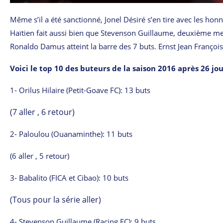
Même s’il a été sanctionné, Jonel Désiré s’en tire avec les honn
Haïtien fait aussi bien que Stevenson Guillaume, deuxième mei
Ronaldo Damus atteint la barre des 7 buts. Ernst Jean François
Voici le top 10 des buteurs de la saison 2016 après 26 jo
1- Orilus Hilaire (Petit-Goave FC): 13 buts
(7 aller , 6 retour)
2- Paloulou (Ouanaminthe): 11 buts
(6 aller , 5 retour)
3- Babalito (FICA et Cibao): 10 buts
(Tous pour la série aller)
4- Stevenson Guillaume (Racing FC): 9 buts