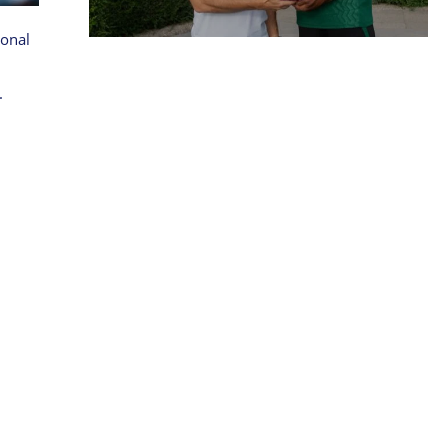
ional
.