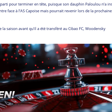
st parti pour terminer en tête, puisque son dauphin Paloulou n’a ins
e face à l’AS Capoise mais pourrait revenir lors de la prochaine
de la saison avant qu’il a été transféré au Cibao FC, Woodensky