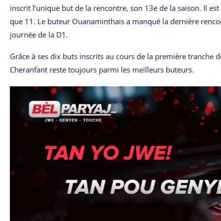
inscrit l’unique but de la rencontre, son 13e de la saison. Il e
que 11. Le buteur Ouanaminthais a manqué la dernière rencontr
journée de la D1.
Grâce à ses dix buts inscrits au cours de la première tranche 
Cheranfant reste toujours parmi les meilleurs buteurs.