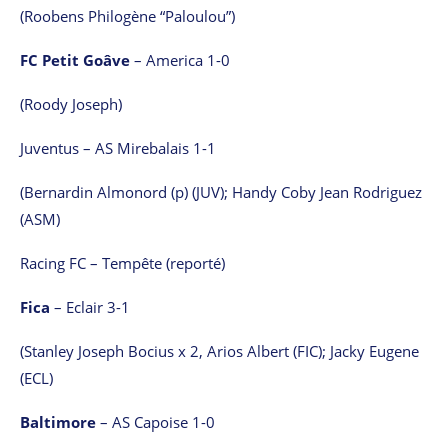
(Roobens Philogène “Paloulou”)
FC Petit Goâve
– America 1-0
(Roody Joseph)
Juventus – AS Mirebalais 1-1
(Bernardin Almonord (p) (JUV); Handy Coby Jean Rodriguez
(ASM)
Racing FC – Tempête (reporté)
Fica
– Eclair 3-1
(Stanley Joseph Bocius x 2, Arios Albert (FIC); Jacky Eugene
(ECL)
Baltimore
– AS Capoise 1-0