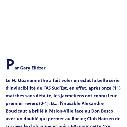
P
ar Gary Eliézer
Le FC Ouanaminthe a fait voler en éclat la belle série
d’invincibilité de l’AS Sud’Est, en effet, après onze (11)
matches sans défaite, les Jacmeliens ont connu leur
premier revers (0-1). Et… l’inusable Alexandre
Boucicaut a brillé à Pétion-Ville face au Don Bosco
avec un doublé qui permet au Racing Club Haïtien de
corriger le club jaune et noir (3-0) pour cette 12e