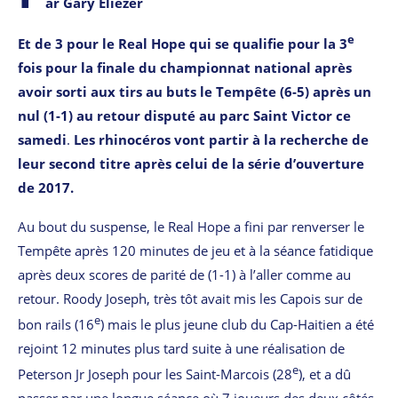
ar Gary Eliézer
e
Et de 3 pour le Real Hope qui se qualifie pour la 3
fois pour la finale du championnat national après
avoir sorti aux tirs au buts le Tempête (6-5) après un
nul (1-1) au retour disputé au parc Saint Victor ce
samedi
.
Les rhinocéros vont partir
à
la recherche de
leur second titre après celui de la série d’ouverture
de 2017.
Au bout du suspense, le Real Hope a fini par renverser le
Tempête après 120 minutes de jeu et à la séance fatidique
après deux scores de parité de (1-1) à l’aller comme au
retour. Roody Joseph, très tôt avait mis les Capois sur de
e
bon rails (16
) mais le plus jeune club du Cap-Haitien a été
rejoint 12 minutes plus tard suite à une réalisation de
e
Peterson Jr Joseph pour les Saint-Marcois (28
), et a dû
passer par une longue séance où 7 joueurs des deux côtés