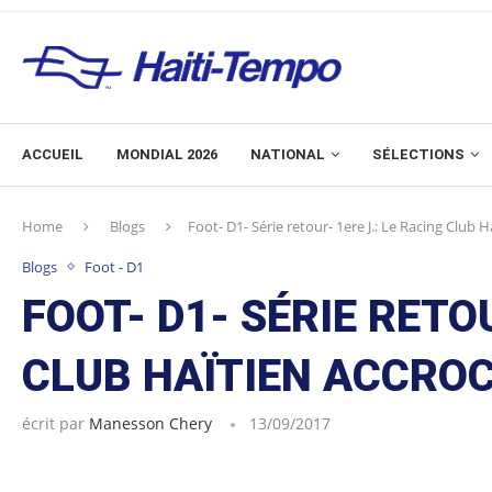
ACCUEIL
MONDIAL 2026
NATIONAL
SÉLECTIONS
Home
Blogs
Foot- D1- Série retour- 1ere J.: Le Racing Club 
Blogs
Foot - D1
FOOT- D1- SÉRIE RETOU
CLUB HAÏTIEN ACCROC
écrit par
Manesson Chery
13/09/2017