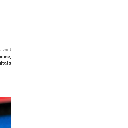
uivant
poise,
ultats