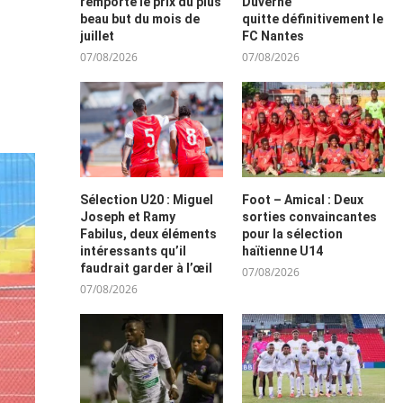
remporte le prix du plus
Duverne
beau but du mois de
quitte définitivement le
juillet
FC Nantes
07/08/2026
07/08/2026
Sélection U20 : Miguel
Foot – Amical : Deux
Joseph et Ramy
sorties convaincantes
Fabilus, deux éléments
pour la sélection
intéressants qu’il
haïtienne U14
faudrait garder à l’œil
07/08/2026
07/08/2026