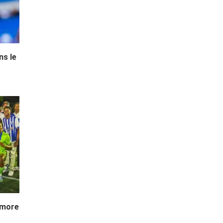
ns le
imore