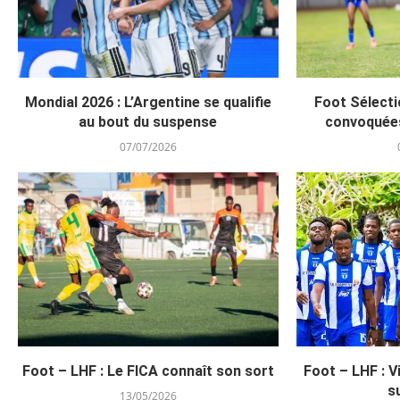
Mondial 2026 : L’Argentine se qualifie
Foot Sélecti
au bout du suspense
convoquée
07/07/2026
Foot – LHF : Le FICA connaît son sort
Foot – LHF : V
s
13/05/2026