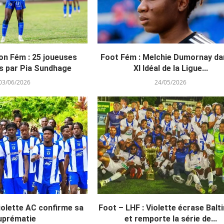
on Fém : 25 joueuses
Foot Fém : Melchie Dumornay da
s par Pia Sundhage
XI Idéal de la Ligue...
03/06/2026
24/05/2026
iolette AC confirme sa
Foot – LHF : Violette écrase Balt
uprématie
et remporte la série de...