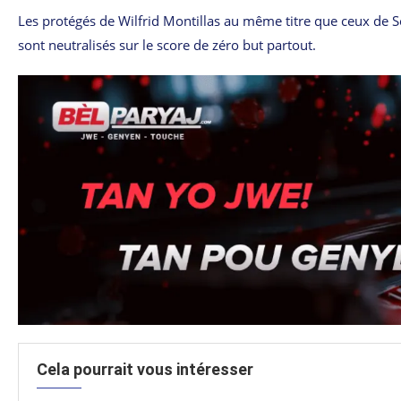
Les protégés de Wilfrid Montillas au même titre que ceux de So
sont neutralisés sur le score de zéro but partout.
Cela pourrait vous intéresser