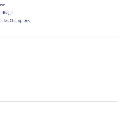
nse
undhage
ue des Champions