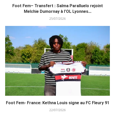
Foot Fem– Transfert : Salma Paralluelo rejoint
Melchie Dumornay à l’OL Lyonnes...
25/07/2026
Foot Fem- France: Kethna Louis signe au FC Fleury 91
22/07/2026