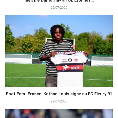
Melchie Dumornay à l’OL Lyonnes...
25/07/2026
Foot Fem- France: Kethna Louis signe au FC Fleury 91
22/07/2026