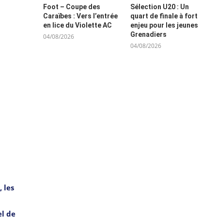
Foot – Coupe des
Sélection U20 : Un
Caraïbes : Vers l’entrée
quart de finale à fort
en lice du Violette AC
enjeu pour les jeunes
Grenadiers
04/08/2026
04/08/2026
 les
el de