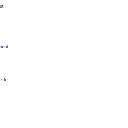
st
mment
, le