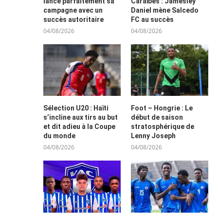
lance parfaitement sa
Caraïbes : Jamesley
campagne avec un
Daniel mène Salcedo
succès autoritaire
FC au succès
04/08/2026
04/08/2026
Sélection U20 : Haïti
Foot – Hongrie : Le
s’incline aux tirs au but
début de saison
et dit adieu à la Coupe
stratosphérique de
du monde
Lenny Joseph
04/08/2026
04/08/2026