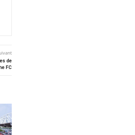
uivant
des de
he FC