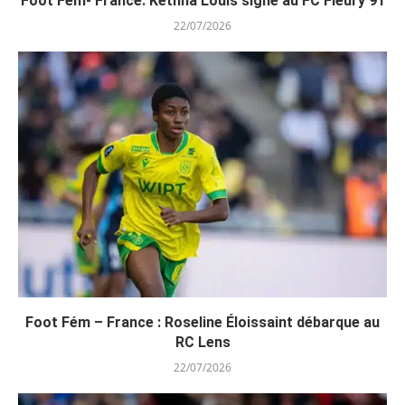
Foot Fem- France: Kethna Louis signe au FC Fleury 91
22/07/2026
Foot Fém – France : Roseline Éloissaint débarque au
RC Lens
22/07/2026