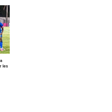
La
r les