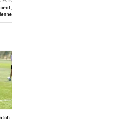
ncent,
tienne
atch