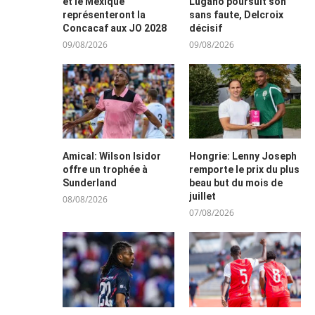
et le Mexique
Lugano poursuit son
représenteront la
sans faute, Delcroix
Concacaf aux JO 2028
décisif
09/08/2026
09/08/2026
Amical: Wilson Isidor
Hongrie: Lenny Joseph
offre un trophée à
remporte le prix du plus
Sunderland
beau but du mois de
juillet
08/08/2026
07/08/2026