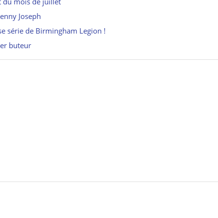
du mois de juillet
Lenny Joseph
e série de Birmingham Legion !
ier buteur