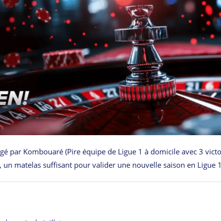
igé par Kombouaré (Pire équipe de Ligue 1 à domicile avec 3 victo
, un matelas suffisant pour valider une nouvelle saison en Ligue 1