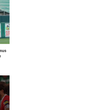
amus
e