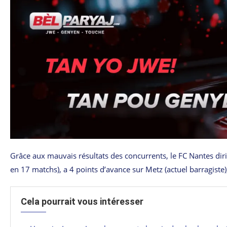
Grâce aux mauvais résultats des concurrents, le FC Nantes dir
en 17 matchs), a 4 points d’avance sur Metz (actuel barragiste)
Cela pourrait vous intéresser