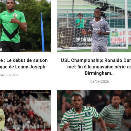
e : Le début de saison
USL Championship: Ronaldo D
ique de Lenny Joseph
met fin à la mauvaise série d
Birmingham...
04/08/2026
03/08/2026