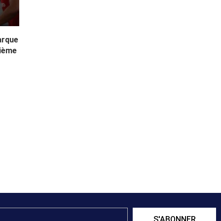
arque
sième
S'ABONNER