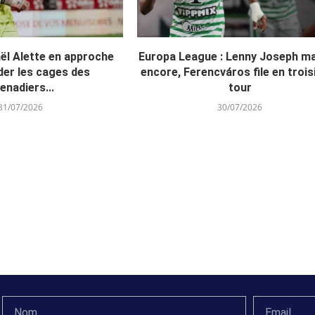
aël Alette en approche
Europa League : Lenny Joseph m
der les cages des
encore, Ferencváros file en troi
enadiers...
tour
31/07/2026
30/07/2026