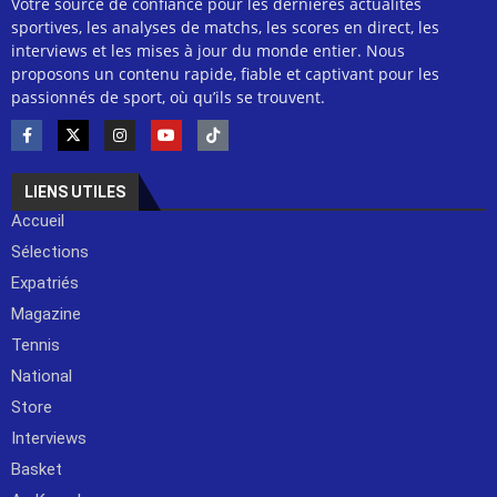
Votre source de confiance pour les dernières actualités
sportives, les analyses de matchs, les scores en direct, les
interviews et les mises à jour du monde entier. Nous
proposons un contenu rapide, fiable et captivant pour les
passionnés de sport, où qu’ils se trouvent.
LIENS UTILES
Accueil
Sélections
Expatriés
Magazine
Tennis
National
Store
Interviews
Basket