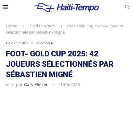
Home
Gold Cup 2025
Foot- Gold Cup 2025: 42 joueurs
sélectionnés par Sébastien Migné
Gold Cup 2025
Sélection A
FOOT- GOLD CUP 2025: 42
JOUEURS SÉLECTIONNÉS PAR
SÉBASTIEN MIGNÉ
écrit par
Gary Eliézer
11/05/2025