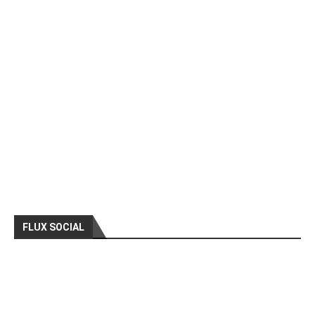
FLUX SOCIAL