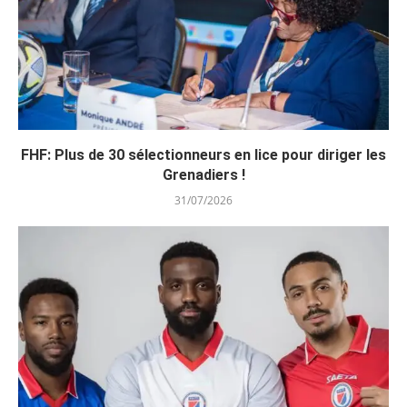
FHF: Plus de 30 sélectionneurs en lice pour diriger les
Grenadiers !
31/07/2026