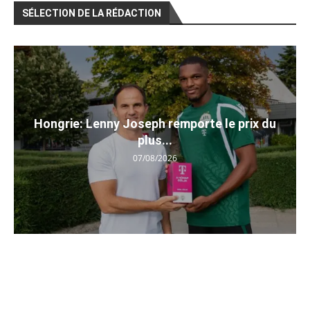
SÉLECTION DE LA RÉDACTION
Hongrie: Lenny Joseph remporte le prix du
plus...
07/08/2026