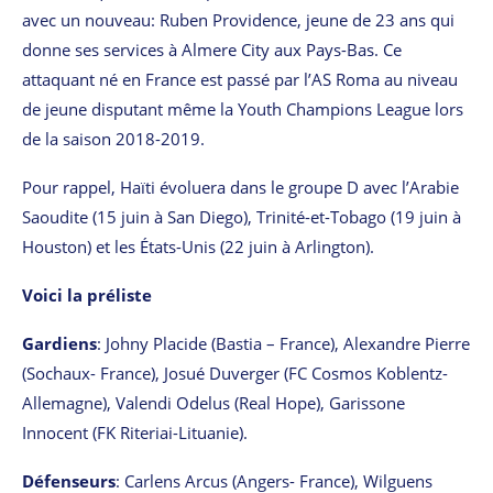
avec un nouveau: Ruben Providence, jeune de 23 ans qui
donne ses services à Almere City aux Pays-Bas. Ce
attaquant né en France est passé par l’AS Roma au niveau
de jeune disputant même la Youth Champions League lors
de la saison 2018-2019.
Pour rappel, Haïti évoluera dans le groupe D avec l’Arabie
Saoudite (15 juin à San Diego), Trinité-et-Tobago (19 juin à
Houston) et les États-Unis (22 juin à Arlington).
Voici la préliste
Gardiens
: Johny Placide (Bastia – France), Alexandre Pierre
(Sochaux- France), Josué Duverger (FC Cosmos Koblentz-
Allemagne), Valendi Odelus (Real Hope), Garissone
Innocent (FK Riteriai-Lituanie).
Défenseurs
: Carlens Arcus (Angers- France), Wilguens