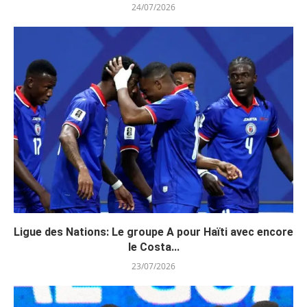
24/07/2026
Ligue des Nations: Le groupe A pour Haïti avec encore
le Costa...
23/07/2026