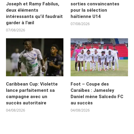
Joseph et Ramy Fabilus,
sorties convaincantes
deux éléments
pour la sélection
intéressants qu’il faudrait
haïtienne U14
garder à l’œil
07/08/2026
07/08/2026
Caribbean Cup: Violette
Foot – Coupe des
lance parfaitement sa
Caraïbes : Jamesley
campagne avec un
Daniel mène Salcedo FC
succès autoritaire
au succès
04/08/2026
04/08/2026