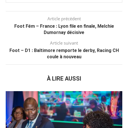
Article précédent
Foot Fém – France : Lyon file en finale, Melchie
Dumornay décisive
Article suivant
Foot – D1 : Baltimore remporte le derby, Racing CH
coule à nouveau
À LIRE AUSSI