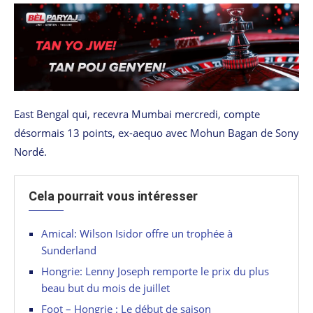
East Bengal qui, recevra Mumbai mercredi, compte
désormais 13 points, ex-aequo avec Mohun Bagan de Sony
Nordé.
Cela pourrait vous intéresser
Amical: Wilson Isidor offre un trophée à
Sunderland
Hongrie: Lenny Joseph remporte le prix du plus
beau but du mois de juillet
Foot – Hongrie : Le début de saison