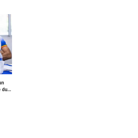
un
du...