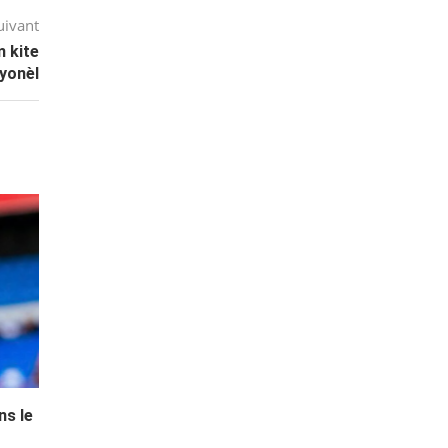
uivant
 kite
syonèl
ns le