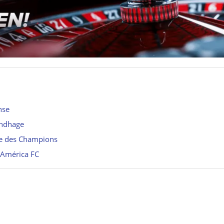
nse
undhage
ue des Champions
l’América FC