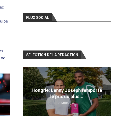
ec
FLUX SOCIAL
quipe
ns
SÉLECTION DE LA RÉDACTION
 ne
Hongrie: Lenny Joseph remporte
le prix du plus...
07/08/2026