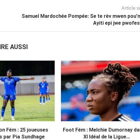
Article s
Samuel Mardochée Pompée: Se te rèv mwen pou’m
Ayiti epi jwe pwofe
IRE AUSSI
on Fém : 25 joueuses
Foot Fém : Melchie Dumornay da
s par Pia Sundhage
XI Idéal de la Ligue...