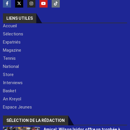
LIENS UTILES
Accueil
Sélections
Expatriés
Magazine
Tennis
National
Store
Interviews
Basket
An Kreyol
Espace Jeunes
SÉLECTION DE LA RÉDACTION
Amical: Wilson Isidor offre un trophée à