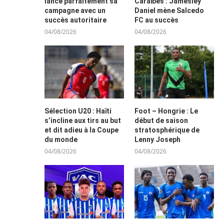
lance parfaitement sa
Caraïbes : Jamesley
campagne avec un
Daniel mène Salcedo
succès autoritaire
FC au succès
04/08/2026
04/08/2026
Sélection U20 : Haïti
Foot – Hongrie : Le
s’incline aux tirs au but
début de saison
et dit adieu à la Coupe
stratosphérique de
du monde
Lenny Joseph
04/08/2026
04/08/2026