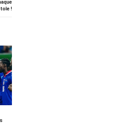
haque
tole !
es