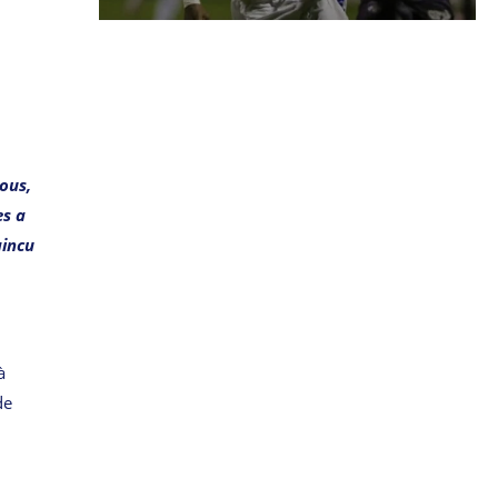
nous,
es a
aincu
à
de