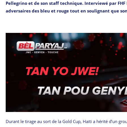
Pellegrino et de son staff technique. Interviewé par FHF 
adversaires des bleu et rouge tout en soulignant que so
Durant le tirage au sort de la Gold Cup, Haïti a hérité d’un gr