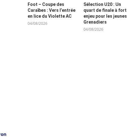
Foot – Coupe des
Sélection U20 : Un
Caraïbes : Vers l’entrée
quart de finale à fort
en lice du Violette AC
enjeu pour les jeunes
Grenadiers
04/08/2026
04/08/2026
ron