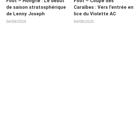
Foot – Hongrie : Le début
Foot – Coupe des
de saison stratosphérique
Caraïbes : Vers l’entrée en
de Lenny Joseph
lice du Violette AC
04/08/2026
04/08/2026