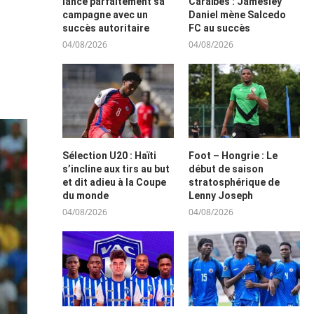
lance parfaitement sa
Caraïbes : Jamesley
campagne avec un
Daniel mène Salcedo
succès autoritaire
FC au succès
04/08/2026
04/08/2026
Sélection U20 : Haïti
Foot – Hongrie : Le
s’incline aux tirs au but
début de saison
et dit adieu à la Coupe
stratosphérique de
du monde
Lenny Joseph
04/08/2026
04/08/2026