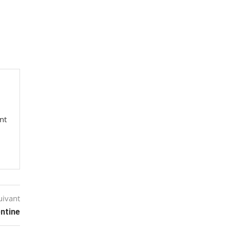
nt
uivant
entine