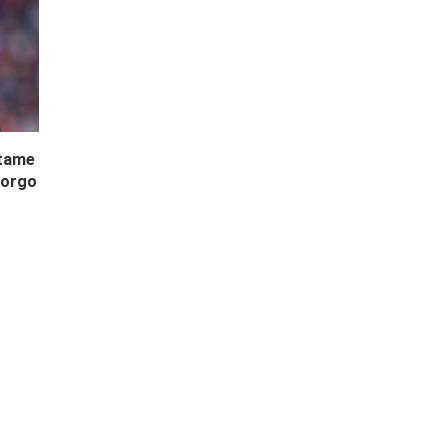
ntame
Borgo