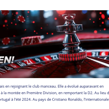
ais en rejoignant le club manceau. Elle a évolué auparavant en
 à la montée en Première Division, en remportant la D2. Au lieu 
ortugal à l’été 2024. Au pays de Cristiano Ronaldo, l’internationale