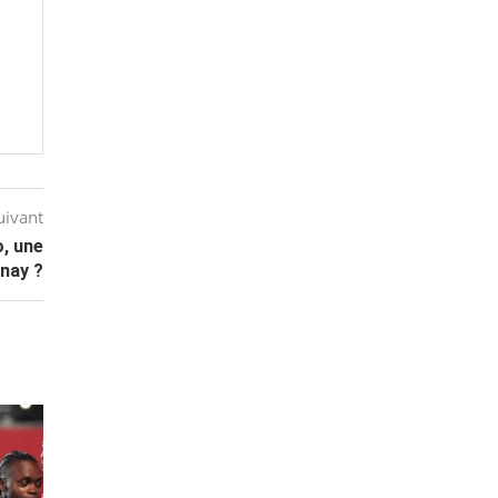
uivant
, une
nay ?