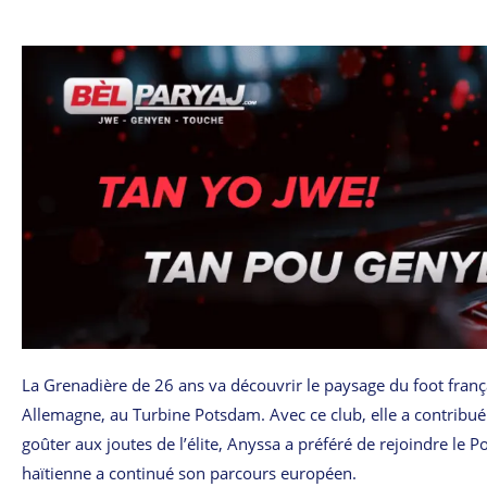
La Grenadière de 26 ans va découvrir le paysage du foot franç
Allemagne, au Turbine Potsdam. Avec ce club, elle a contribué
goûter aux joutes de l’élite, Anyssa a préféré de rejoindre le P
haïtienne a continué son parcours européen.