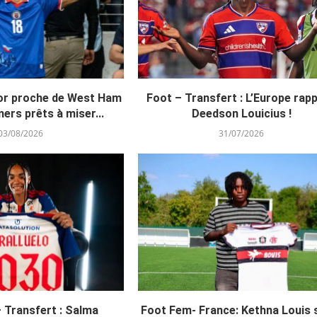
dor proche de West Ham
Foot – Transfert : L’Europe rapp
ers prêts à miser...
Deedson Louicius !
03/08/2026
31/07/2026
 Transfert : Salma
Foot Fem- France: Kethna Louis 