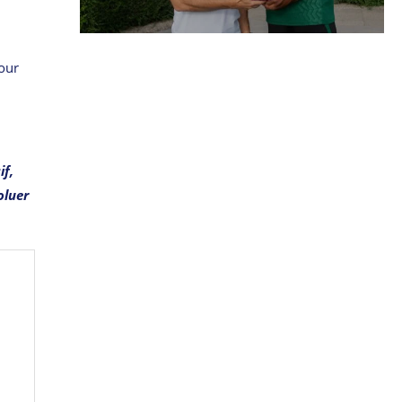
our
if,
oluer