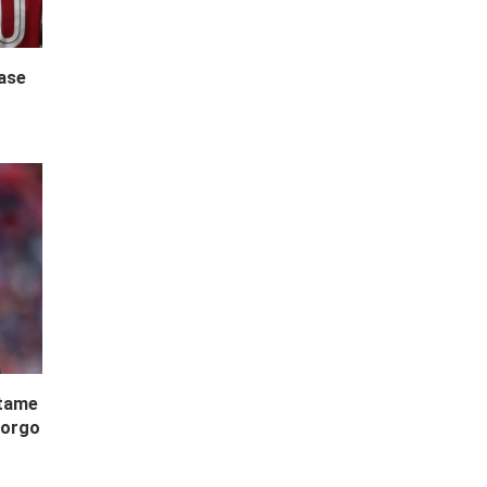
case
ntame
Borgo