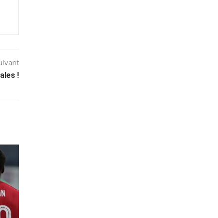
uivant
ales !