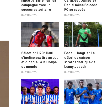
lance parfaitement sa
Caraïbes : Jamesley
campagne avec un
Daniel mène Salcedo
succès autoritaire
FC au succès
04/08/2026
04/08/2026
Sélection U20 : Haïti
Foot – Hongrie : Le
s’incline aux tirs au but
début de saison
et dit adieu à la Coupe
stratosphérique de
du monde
Lenny Joseph
04/08/2026
04/08/2026