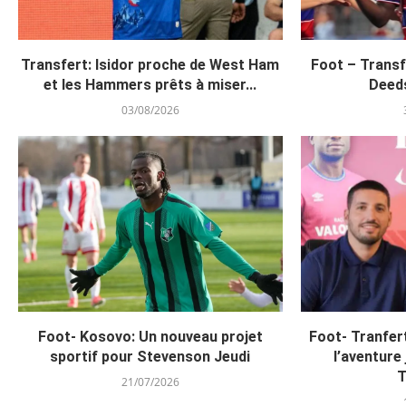
Transfert: Isidor proche de West Ham
Foot – Transfe
et les Hammers prêts à miser...
Deeds
03/08/2026
Foot- Kosovo: Un nouveau projet
Foot- Tranfer
sportif pour Stevenson Jeudi
l’aventure
T
21/07/2026