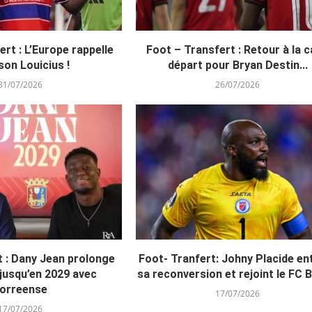
rt : L’Europe rappelle
Foot – Transfert : Retour à la 
on Louicius !
départ pour Bryan Destin...
31/07/2026
26/07/2026
t : Dany Jean prolonge
Foot- Tranfert: Johny Placide e
 jusqu’en 2029 avec
sa reconversion et rejoint le FC 
orreense
17/07/2026
17/07/2026