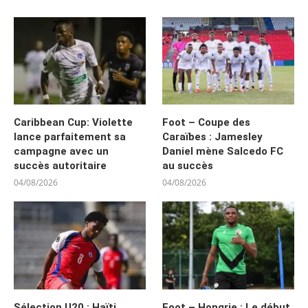
Caribbean Cup: Violette
Foot – Coupe des
lance parfaitement sa
Caraïbes : Jamesley
campagne avec un
Daniel mène Salcedo FC
succès autoritaire
au succès
04/08/2026
04/08/2026
Sélection U20 : Haïti
Foot – Hongrie : Le début