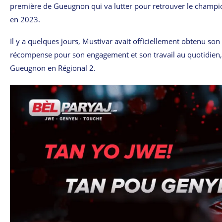
première de Gueugnon qui va lutter pour retrouver le championn
en 2023.
Il y a quelques jours, Mustivar avait officiellement obtenu son 
récompense pour son engagement et son travail au quotidien, su
Gueugnon en Régional 2.