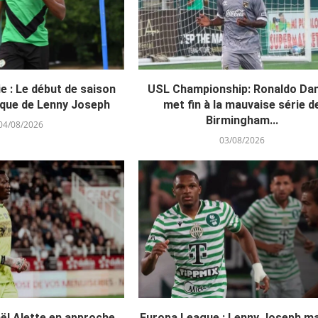
e : Le début de saison
USL Championship: Ronaldo D
ique de Lenny Joseph
met fin à la mauvaise série d
Birmingham...
04/08/2026
03/08/2026
aël Alette en approche
Europa League : Lenny Joseph m