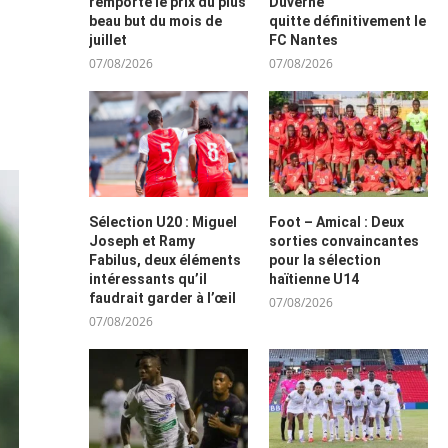
remporte le prix du plus
Duverne
beau but du mois de
quitte définitivement le
juillet
FC Nantes
07/08/2026
07/08/2026
Sélection U20 : Miguel
Foot – Amical : Deux
Joseph et Ramy
sorties convaincantes
Fabilus, deux éléments
pour la sélection
intéressants qu’il
haïtienne U14
faudrait garder à l’œil
07/08/2026
07/08/2026