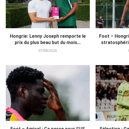
Hongrie: Lenny Joseph remporte le
Foot – Hongri
prix du plus beau but du mois...
stratosphér
07/08/2026
Foot – Amical : Ça passe pour l’US
Sélection : G