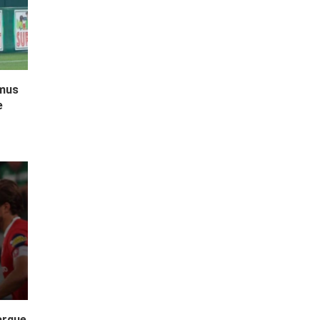
amus
e
arque