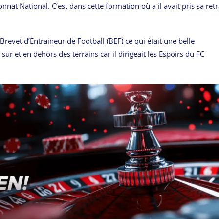
at National. C’est dans cette formation où a il avait pris sa retr
Brevet d’Entraineur de Football (BEF) ce qui était une belle
r et en dehors des terrains car il dirigeait les Espoirs du FC