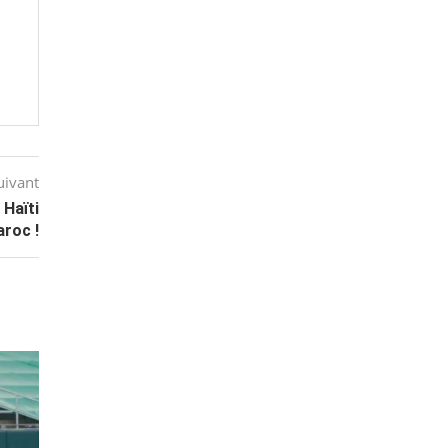
!
uivant
 Haïti
roc !