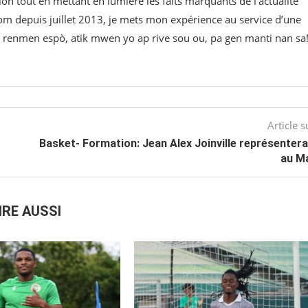
on tout en mettant en lumière les faits marquants de l’actualité
om⁠ depuis juillet 2013, je mets mon expérience au service d’une
 w renmen espò, atik mwen yo ap rive sou ou, pa gen manti nan sa
Article s
Basket- Formation: Jean Alex Joinville représentera
au Ma
IRE AUSSI