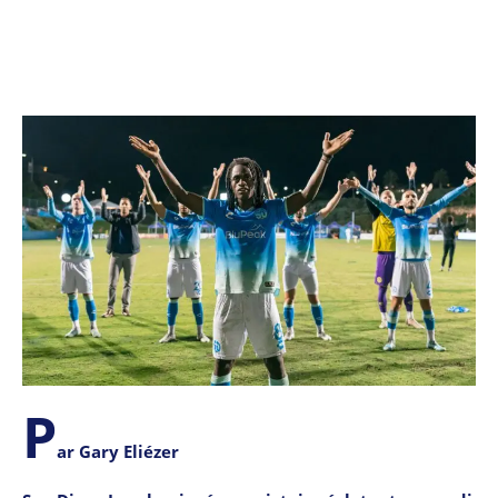
P
ar Gary Eliézer