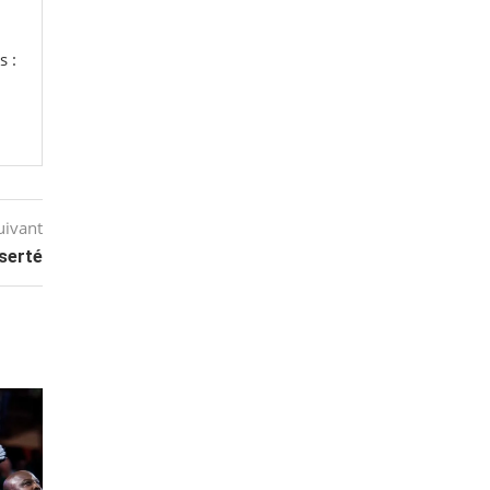
s :
uivant
éserté