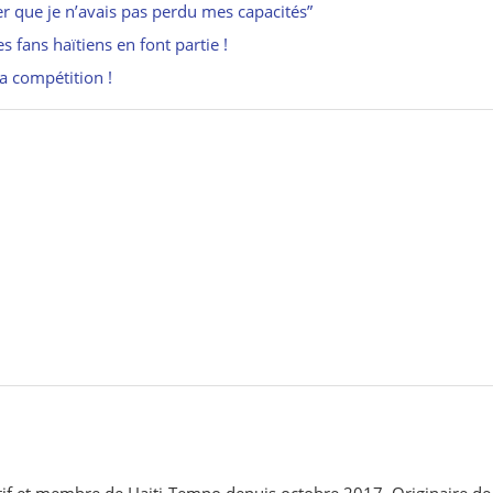
r que je n’avais pas perdu mes capacités”
 fans haïtiens en font partie !
a compétition !
ortif et membre de Haiti-Tempo depuis octobre 2017. Originaire de