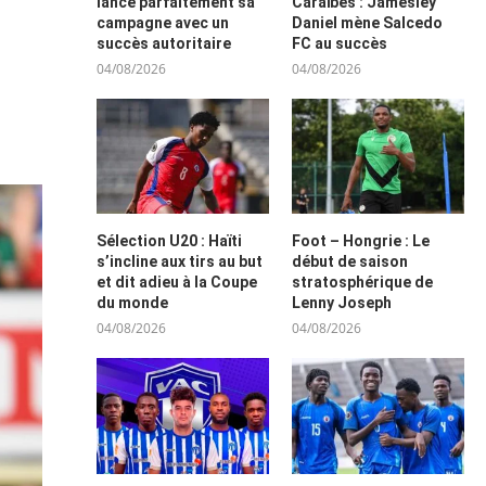
lance parfaitement sa
Caraïbes : Jamesley
campagne avec un
Daniel mène Salcedo
succès autoritaire
FC au succès
04/08/2026
04/08/2026
Sélection U20 : Haïti
Foot – Hongrie : Le
s’incline aux tirs au but
début de saison
et dit adieu à la Coupe
stratosphérique de
du monde
Lenny Joseph
04/08/2026
04/08/2026