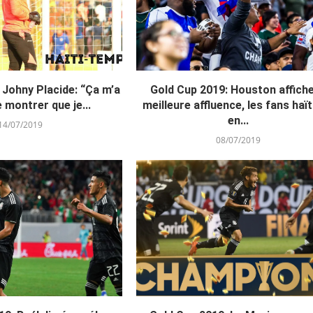
 Johny Placide: “Ça m’a
Gold Cup 2019: Houston affiche
 montrer que je...
meilleure affluence, les fans haï
en...
14/07/2019
08/07/2019