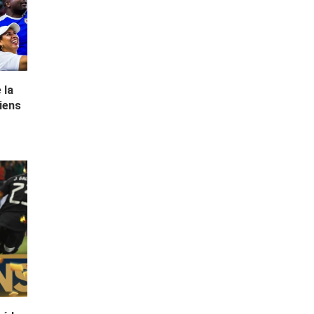
 la
tiens