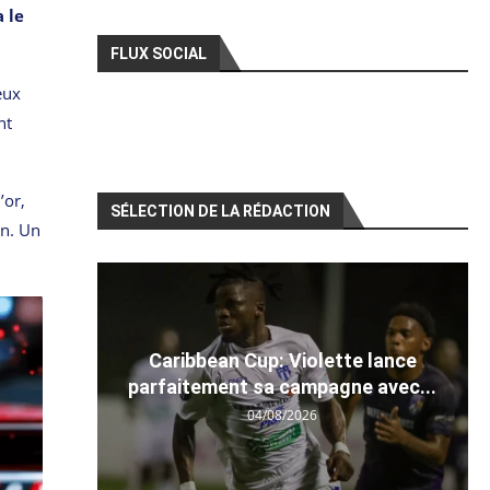
 le
FLUX SOCIAL
eux
nt
’or,
SÉLECTION DE LA RÉDACTION
on. Un
Caribbean Cup: Violette lance
parfaitement sa campagne avec...
04/08/2026