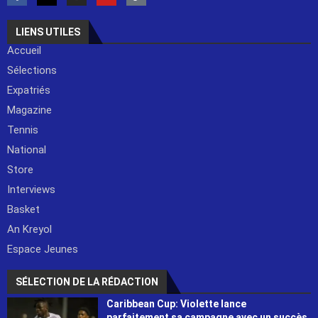
LIENS UTILES
Accueil
Sélections
Expatriés
Magazine
Tennis
National
Store
Interviews
Basket
An Kreyol
Espace Jeunes
SÉLECTION DE LA RÉDACTION
Caribbean Cup: Violette lance
parfaitement sa campagne avec un succès