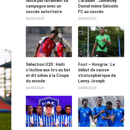
lance parfaitement sa
Caraïbes : Jamesley
campagne avec un
Daniel mène Salcedo
succès autoritaire
FC au succès
04/08/2026
04/08/2026
Sélection U20 : Haïti
Foot – Hongrie : Le
s’incline aux tirs au but
début de saison
et dit adieu à la Coupe
stratosphérique de
du monde
Lenny Joseph
04/08/2026
04/08/2026