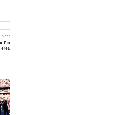
!
uivant
ur Pia
ières