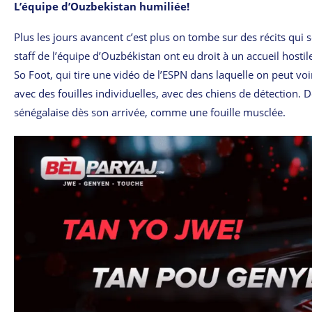
L’équipe d’Ouzbekistan humiliée!
Plus les jours avancent c’est plus on tombe sur des récits qui 
staff de l’équipe d’Ouzbékistan ont eu droit à un accueil hosti
So Foot, qui tire une vidéo de l’ESPN dans laquelle on peut v
avec des fouilles individuelles, avec des chiens de détection. D
sénégalaise dès son arrivée, comme une fouille musclée.