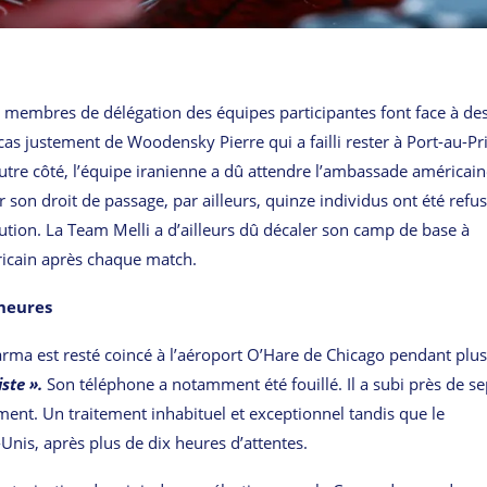
u membres de délégation des équipes participantes font face à de
 cas justement de Woodensky Pierre qui a failli rester à Port-au-Pr
utre côté, l’équipe iranienne a dû attendre l’ambassade américai
 son droit de passage, par ailleurs, quinze individus ont été refu
ion. La Team Melli a d’ailleurs dû décaler son camp de base à
éricain après chaque match.
 heures
Karma est resté coincé à l’aéroport O’Hare de Chicago pendant plu
iste ».
Son téléphone a notamment été fouillé. Il a subi près de se
tement. Un traitement inhabituel et exceptionnel tandis que le
-Unis, après plus de dix heures d’attentes.