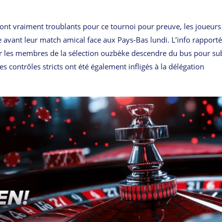
sont vraiment troublants pour ce tournoi pour preuve, les joueurs 
le avant leur match amical face aux Pays-Bas lundi. L’info rapport
oir les membres de la sélection ouzbèke descendre du bus pour su
es contrôles stricts ont été également infligés à la délégation