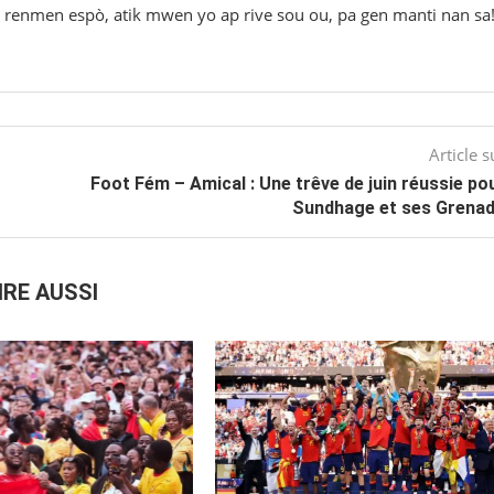
 w renmen espò, atik mwen yo ap rive sou ou, pa gen manti nan sa
Article s
Foot Fém – Amical : Une trêve de juin réussie po
Sundhage et ses Grenad
IRE AUSSI