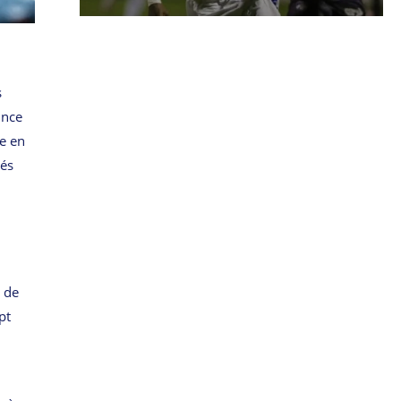
s
ince
ne en
sés
s de
pt