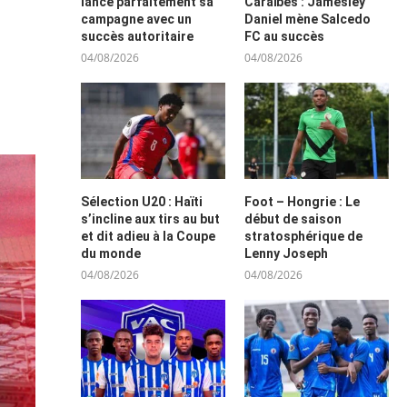
lance parfaitement sa
Caraïbes : Jamesley
campagne avec un
Daniel mène Salcedo
succès autoritaire
FC au succès
04/08/2026
04/08/2026
Sélection U20 : Haïti
Foot – Hongrie : Le
s’incline aux tirs au but
début de saison
et dit adieu à la Coupe
stratosphérique de
du monde
Lenny Joseph
04/08/2026
04/08/2026