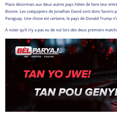
Place désormais aux deux autres pays hôtes de faire leur entré
Bosnie. Les coéquipiers de Jonathan David sont donc favoris p
Paraguay. Une chose est certaine, le pays de Donald Trump n’au
À noter qu’il n’y a pas eu de nul lors des deux premiers matchs 