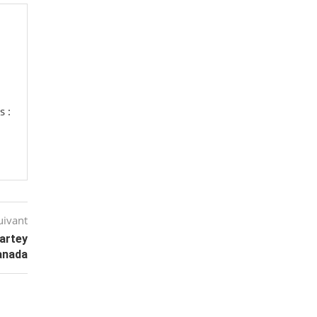
s :
uivant
artey
Canada