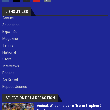
LIENS UTILES
Accueil
Sélections
Expatriés
Magazine
Tennis
National
Store
Interviews
Basket
An Kreyol
Espace Jeunes
SÉLECTION DE LA RÉDACTION
Amical: Wilson Isidor offre un trophée à