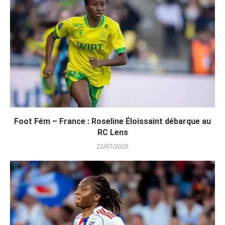
Foot Fém – France : Roseline Éloissaint débarque au
RC Lens
22/07/2026