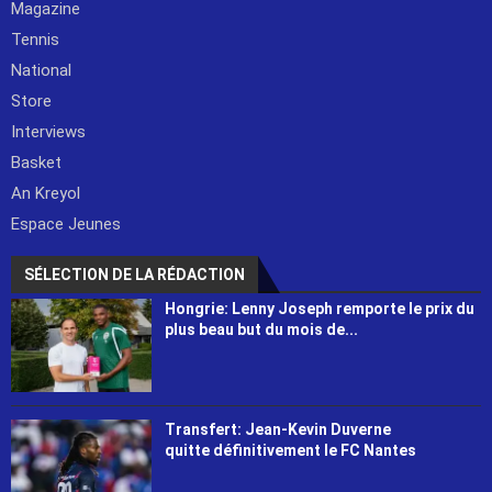
Magazine
Tennis
National
Store
Interviews
Basket
An Kreyol
Espace Jeunes
SÉLECTION DE LA RÉDACTION
Hongrie: Lenny Joseph remporte le prix du
plus beau but du mois de...
Transfert: Jean-Kevin Duverne
quitte définitivement le FC Nantes