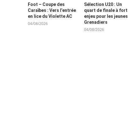
Foot – Coupe des
Sélection U20 : Un
Caraïbes : Vers l’entrée
quart de finale à fort
en lice du Violette AC
enjeu pour les jeunes
Grenadiers
04/08/2026
04/08/2026