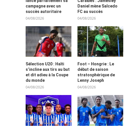
lance parfaitement sa
Caraïbes : Jamesley
campagne avec un
Daniel mène Salcedo
succès autoritaire
FC au succès
04/08/2026
04/08/2026
Sélection U20 : Haïti
Foot – Hongrie : Le
s’incline aux tirs au but
début de saison
et dit adieu à la Coupe
stratosphérique de
du monde
Lenny Joseph
04/08/2026
04/08/2026