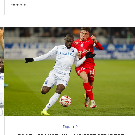
compte …
Expatriés