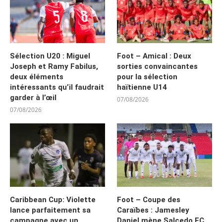
Sélection U20 : Miguel
Foot – Amical : Deux
Joseph et Ramy Fabilus,
sorties convaincantes
deux éléments
pour la sélection
intéressants qu’il faudrait
haïtienne U14
garder à l’œil
07/08/2026
07/08/2026
Caribbean Cup: Violette
Foot – Coupe des
lance parfaitement sa
Caraïbes : Jamesley
campagne avec un
Daniel mène Salcedo FC