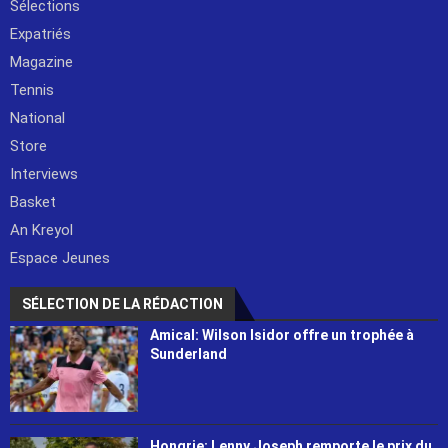
Sélections
Expatriés
Magazine
Tennis
National
Store
Interviews
Basket
An Kreyol
Espace Jeunes
SÉLECTION DE LA RÉDACTION
Amical: Wilson Isidor offre un trophée à
Sunderland
Hongrie: Lenny Joseph remporte le prix du