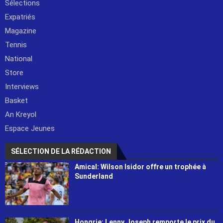
Sélections
Expatriés
Magazine
Tennis
National
Store
Interviews
Basket
An Kreyol
Espace Jeunes
SÉLECTION DE LA RÉDACTION
Amical: Wilson Isidor offre un trophée à
Sunderland
Hongrie: Lenny Joseph remporte le prix du